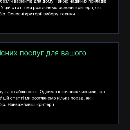
зліч варіантів для дому, і вибір надійних приладів
цій статті ми розглянемо основні критерії, які
р. Основні критерії вибору техніки
існих послуг для вашого
у та стабільності. Одним з ключових чинників, що
У цій статті ми розглянемо кілька порад, які
р. Найважливіші критерії