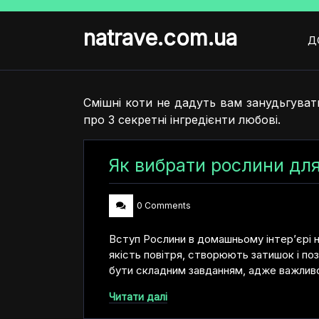
Skip
to
natrave.com.ua
content
Д
Смішні коти не дадуть вам занудьгувати
про 3 секретні інгредієнти любові.
Як вибрати рослини для
0 Comments
Вступ Рослини в домашньому інтер’єрі 
якість повітря, створюють затишок і п
бути складним завданням, адже важливо
Читати далі